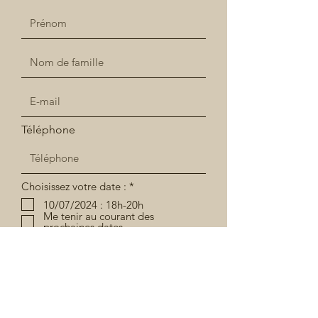
Téléphone
إ
Choisissez votre date :
*
ل
10/07/2024 : 18h-20h
ز
Me tenir au courant des
ا
prochaines dates...
م
ي
S'inscrire