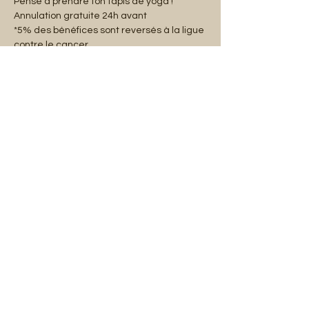
Pense à prendre ton tapis de yoga !
Annulation gratuite 24h avant
*5% des bénéfices sont reversés à la ligue 
contre le cancer.
شارِك هذا الحدث
Mentions légales
Abonnez-vous à notre liste de diffusion :
E-mail
S'abonner