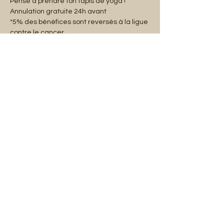
Pense à prendre ton tapis de yoga !
Annulation gratuite 24h avant
*5% des bénéfices sont reversés à la ligue 
contre le cancer.
شارِك هذا الحدث
Mentions légales
Abonnez-vous à notre liste de diffusion :
E-mail
S'abonner