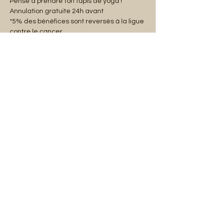
Pense à prendre ton tapis de yoga !
Annulation gratuite 24h avant
*5% des bénéfices sont reversés à la ligue 
contre le cancer.
شارِك هذا الحدث
Mentions légales
Abonnez-vous à notre liste de diffusion :
E-mail
S'abonner