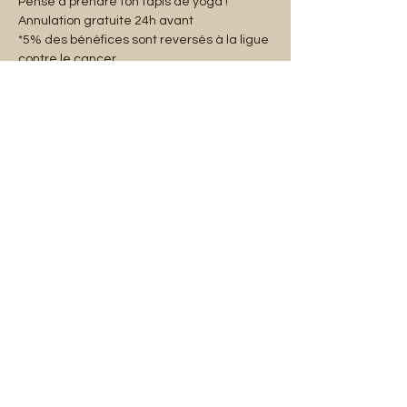
Pense à prendre ton tapis de yoga !
Annulation gratuite 24h avant
*5% des bénéfices sont reversés à la ligue 
contre le cancer.
شارِك هذا الحدث
Mentions légales
Abonnez-vous à notre liste de diffusion :
E-mail
S'abonner