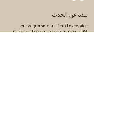
نبذة عن الحدث
Au programme : un lieu d'exception
atypique + boissons + restauration 100%
maison
Entrée libre - 6 rue Chomel, Vichy
شارِك هذا الحدث
Mentions légales
Abonnez-vous à notre liste de diffusion :
E-mail