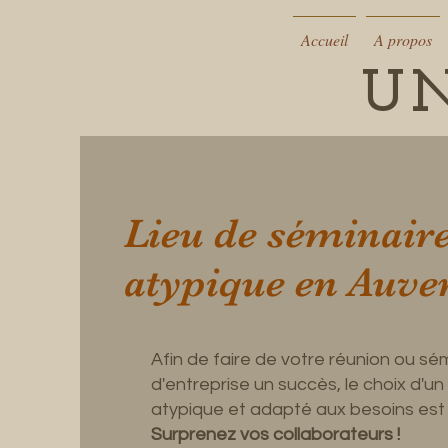
Accueil
A propos
UN
Lieu de séminair
atypique en Auve
Afin de faire de votre réunion ou sé
d'entreprise un succès, le choix d'un 
atypique et adapté aux besoins est 
Surprenez vos collaborateurs !