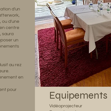
sation d'un
 afterwork,
, ou d'une
 en centre
, saura
oposer un
vènements
usif au rez
eure.
vènement en
ent pour
Equipements
Vidéoprojecteur