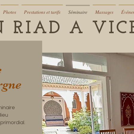
Photos
Prestations et tarifs
Séminaire
Massages
Événe
 RIAD A VI
e
rgne
minaire
lieu
primordial.