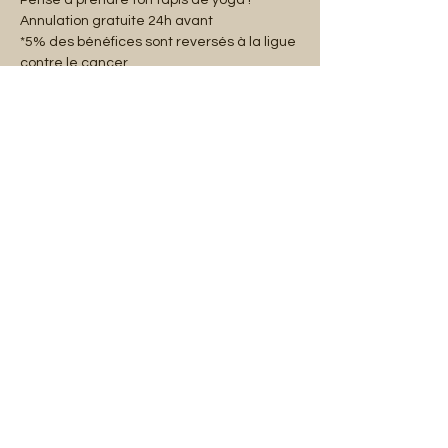
Pense à prendre ton tapis de yoga !
Annulation gratuite 24h avant
*5% des bénéfices sont reversés à la ligue 
contre le cancer.
Partager cet événement
Mentions légales
Abonnez-vous à notre liste de diffusion :
E-mail
S'abonner