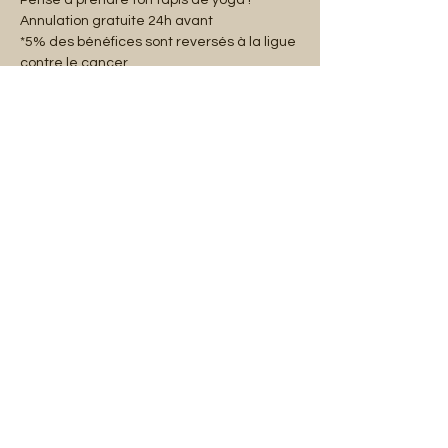
Pense à prendre ton tapis de yoga !
Annulation gratuite 24h avant
*5% des bénéfices sont reversés à la ligue 
contre le cancer.
Partager cet événement
Mentions légales
Abonnez-vous à notre liste de diffusion :
E-mail
S'abonner