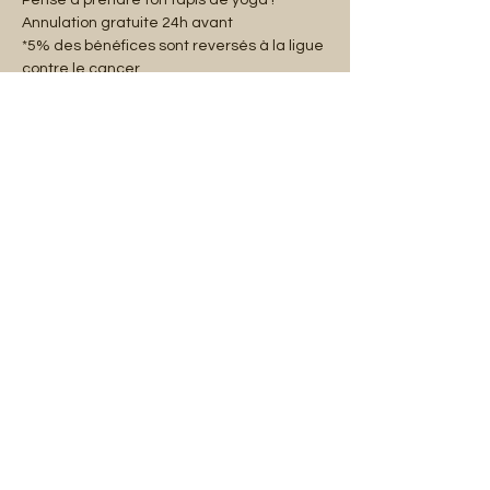
Pense à prendre ton tapis de yoga !
Annulation gratuite 24h avant
*5% des bénéfices sont reversés à la ligue 
contre le cancer.
Partager cet événement
Mentions légales
Abonnez-vous à notre liste de diffusion :
E-mail
S'abonner