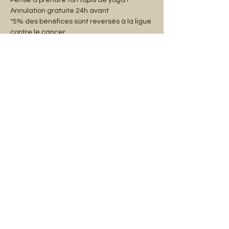
Pense à prendre ton tapis de yoga !
Annulation gratuite 24h avant
*5% des bénéfices sont reversés à la ligue 
contre le cancer.
Partager cet événement
Mentions légales
Abonnez-vous à notre liste de diffusion :
E-mail
S'abonner