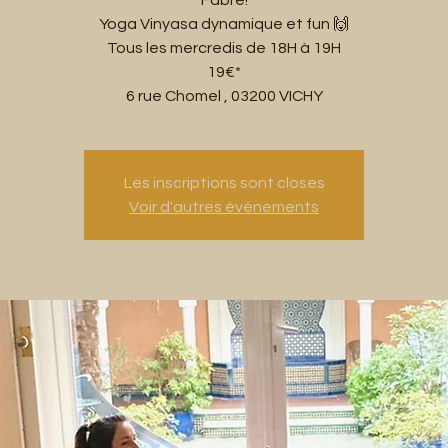
Fabre!
Yoga Vinyasa dynamique et fun 🙌
Tous les mercredis de 18H à 19H
19€*
6 rue Chomel , 03200 VICHY
Les inscriptions sont closes
Voir d'autres événements