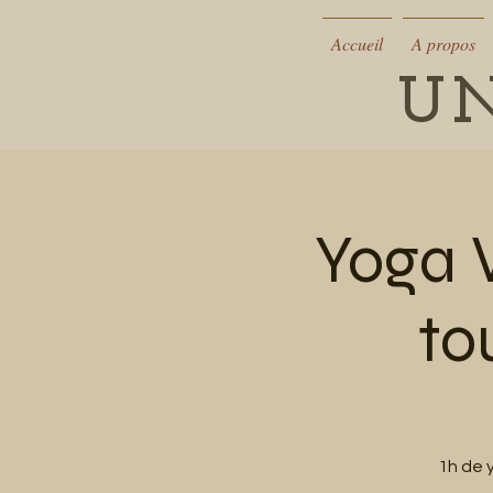
Accueil
A propos
UN
Yoga 
to
1h de 