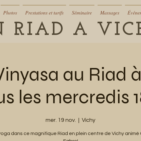
Photos
Prestations et tarifs
Séminaire
Massages
Événe
 RIAD A VI
Vinyasa au Riad à
us les mercredis 
mer. 19 nov.
  |  
Vichy
yoga dans ce magnifique Riad en plein centre de Vichy animé 