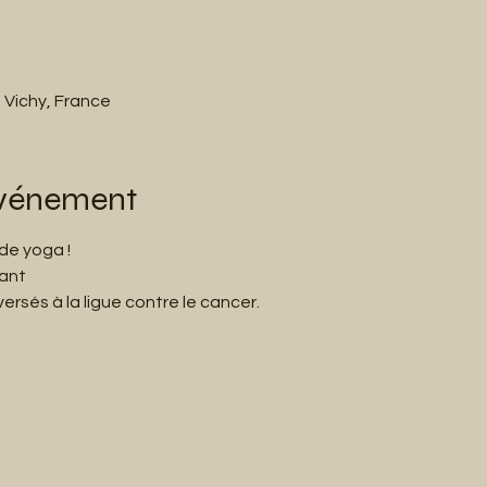
 Vichy, France
événement
de yoga !
vant
rsés à la ligue contre le cancer.