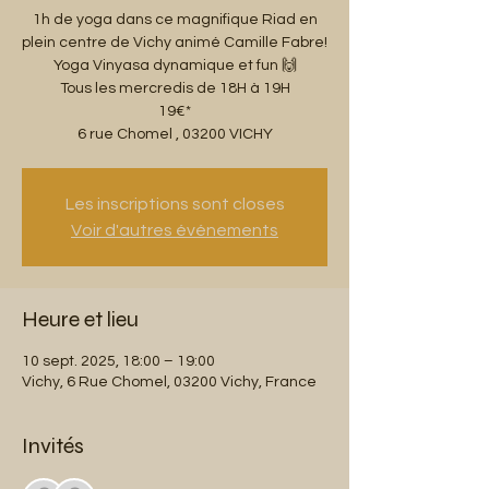
1h de yoga dans ce magnifique Riad en
plein centre de Vichy animé Camille Fabre!
Yoga Vinyasa dynamique et fun 🙌
Tous les mercredis de 18H à 19H
19€*
6 rue Chomel , 03200 VICHY
Les inscriptions sont closes
Voir d'autres événements
Heure et lieu
10 sept. 2025, 18:00 – 19:00
Vichy, 6 Rue Chomel, 03200 Vichy, France
Invités