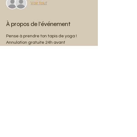
Voir tout
À propos de l'événement
Pense à prendre ton tapis de yoga !
Annulation gratuite 24h avant
*5% des bénéfices sont reversés à la ligue 
contre le cancer.
Partager cet événement
Mentions légales