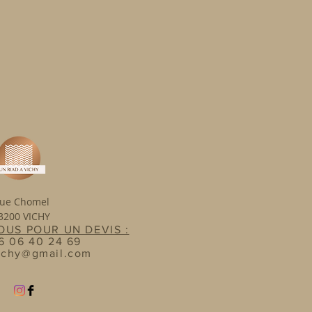
uhaitez pas réserver
r votre événement?
et situé à Vichy, à
ue Chomel
3200 VICHY
US POUR UN DEVIS :
)6 06 40 24 69
ichy@gmail.com