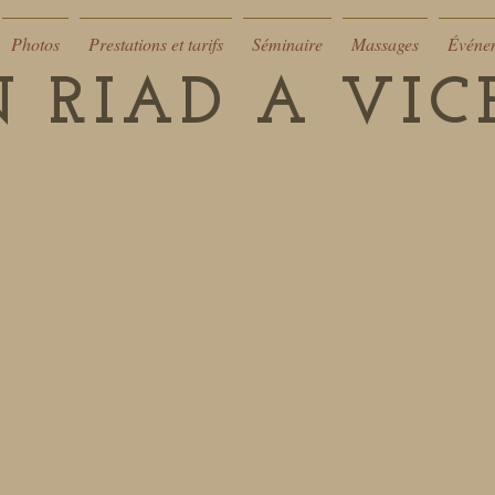
Photos
Prestations et tarifs
Séminaire
Massages
Événe
 RIAD A VI
chy – Un Riad Authentique au Cœur de la 