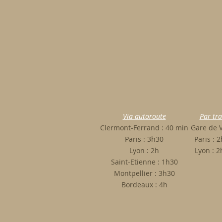
au centre de la Franc
une salle dans un hôt
Organisez votre sé
seulement 40 minutes
Via autoroute
Par tra
Clermont-Ferrand : 40 min
Gare de 
Paris : 3h30
Paris : 
Lyon : 2h
Lyon : 
Saint-Etienne : 1h30
Montpellier : 3h30
Bordeaux : 4h