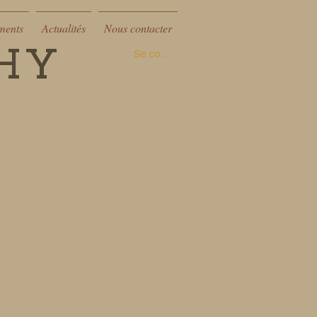
ments
Actualités
Nous contacter
CHY
Se connecter
Ville pour séjours et séminaires