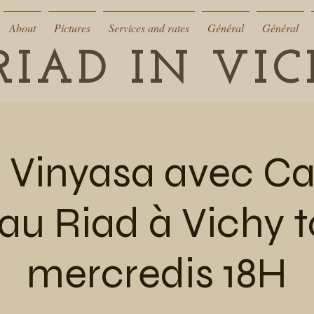
About
Pictures
Services and rates
Général
Général
RIAD IN VI
 Vinyasa avec Ca
au Riad à Vichy t
mercredis 18H