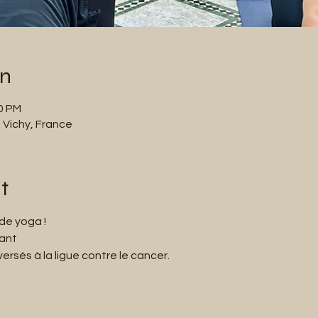
on
00 PM
 Vichy, France
t
de yoga !
vant
rsés à la ligue contre le cancer.