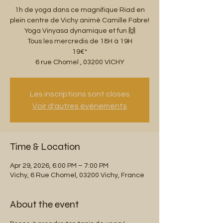
1h de yoga dans ce magnifique Riad en
plein centre de Vichy animé Camille Fabre!
Yoga Vinyasa dynamique et fun 🙌
Tous les mercredis de 18H à 19H
19€*
6 rue Chomel , 03200 VICHY
Les inscriptions sont closes
Voir d'autres événements
Time & Location
Apr 29, 2026, 6:00 PM – 7:00 PM
Vichy, 6 Rue Chomel, 03200 Vichy, France
About the event