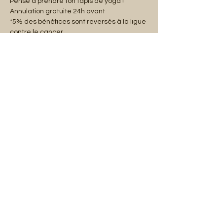
Pense à prendre ton tapis de yoga !
Annulation gratuite 24h avant
*5% des bénéfices sont reversés à la ligue 
contre le cancer.
Share this event
Mentions légales
Abonnez-vous à notre liste de diffusion :
E-mail
S'abonner