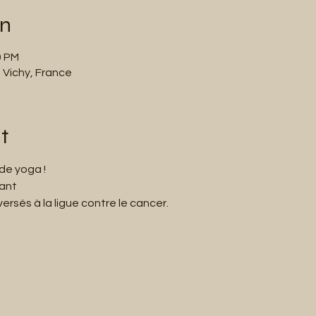
on
0 PM
 Vichy, France
t
de yoga !
vant
rsés à la ligue contre le cancer.