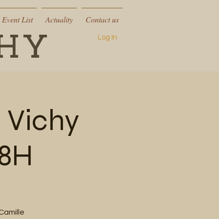
Event List
Actuality
Contact us
CHY
Log In
 Vichy
18H
Camille