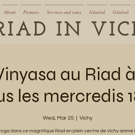
About
Pictures
Services and rates
Général
Général
RIAD IN VI
Vinyasa au Riad à
us les mercredis 
Wed, Mar 25
  |  
Vichy
yoga dans ce magnifique Riad en plein centre de Vichy animé 