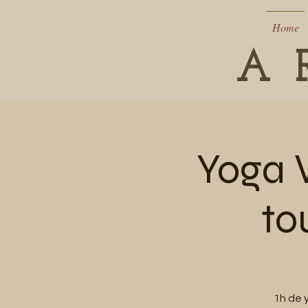
Home
A 
Yoga 
to
1h de 