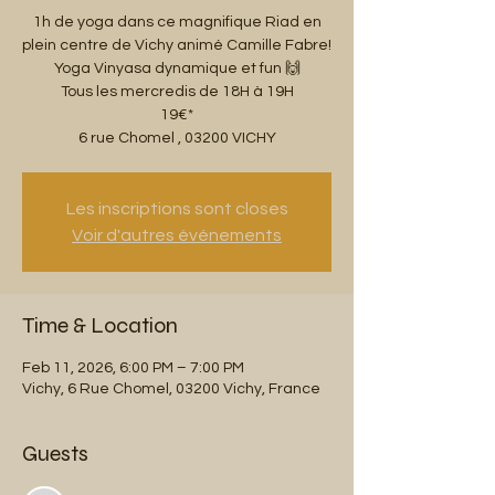
1h de yoga dans ce magnifique Riad en
plein centre de Vichy animé Camille Fabre!
Yoga Vinyasa dynamique et fun 🙌
Tous les mercredis de 18H à 19H
19€*
6 rue Chomel , 03200 VICHY
Les inscriptions sont closes
Voir d'autres événements
Time & Location
Feb 11, 2026, 6:00 PM – 7:00 PM
Vichy, 6 Rue Chomel, 03200 Vichy, France
Guests