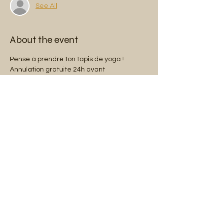
See All
About the event
Pense à prendre ton tapis de yoga !
Annulation gratuite 24h avant
*5% des bénéfices sont reversés à la ligue 
contre le cancer.
Share this event
Mentions légales