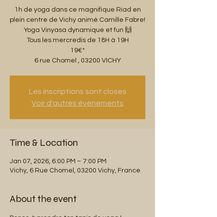
1h de yoga dans ce magnifique Riad en
plein centre de Vichy animé Camille Fabre!
Yoga Vinyasa dynamique et fun 🙌
Tous les mercredis de 18H à 19H
19€*
6 rue Chomel , 03200 VICHY
Les inscriptions sont closes
Voir d'autres événements
Time & Location
Jan 07, 2026, 6:00 PM – 7:00 PM
Vichy, 6 Rue Chomel, 03200 Vichy, France
About the event