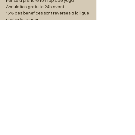
Pense à prendre ton tapis de yoga !
Annulation gratuite 24h avant
*5% des bénéfices sont reversés à la ligue 
contre le cancer.
Share this event
Mentions légales
Abonnez-vous à notre liste de diffusion :
E-mail
S'abonner