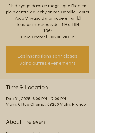
1h de yoga dans ce magnifique Riad en
plein centre de Vichy animé Camille Fabre!
Yoga Vinyasa dynamique et fun 🙌
Tous les mercredis de 18H à 19H
19€*
6 rue Chomel , 03200 VICHY
Les inscriptions sont closes
Voir d'autres événements
Time & Location
Dec 31, 2025, 6:00 PM – 7:00 PM
Vichy, 6 Rue Chomel, 03200 Vichy, France
About the event