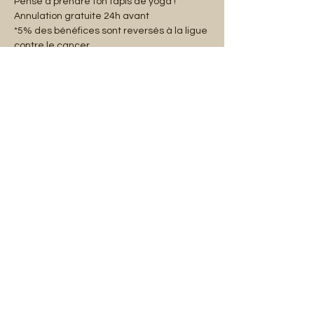
Pense à prendre ton tapis de yoga !
Annulation gratuite 24h avant
*5% des bénéfices sont reversés à la ligue 
contre le cancer.
Share this event
Mentions légales
Abonnez-vous à notre liste de diffusion :
E-mail
S'abonner