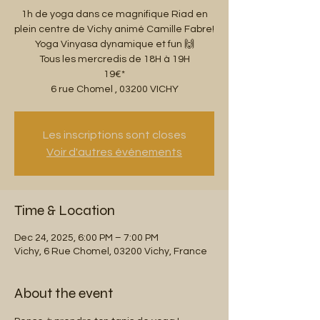
1h de yoga dans ce magnifique Riad en
plein centre de Vichy animé Camille Fabre!
Yoga Vinyasa dynamique et fun 🙌
Tous les mercredis de 18H à 19H
19€*
6 rue Chomel , 03200 VICHY
Les inscriptions sont closes
Voir d'autres événements
Time & Location
Dec 24, 2025, 6:00 PM – 7:00 PM
Vichy, 6 Rue Chomel, 03200 Vichy, France
About the event