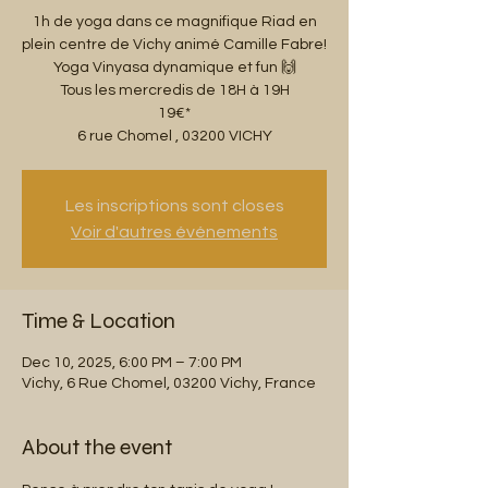
1h de yoga dans ce magnifique Riad en
plein centre de Vichy animé Camille Fabre!
Yoga Vinyasa dynamique et fun 🙌
Tous les mercredis de 18H à 19H
19€*
6 rue Chomel , 03200 VICHY
Les inscriptions sont closes
Voir d'autres événements
Time & Location
Dec 10, 2025, 6:00 PM – 7:00 PM
Vichy, 6 Rue Chomel, 03200 Vichy, France
About the event