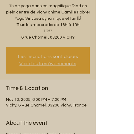
1h de yoga dans ce magnifique Riad en
plein centre de Vichy animé Camille Fabre!
Yoga Vinyasa dynamique et fun 🙌
Tous les mercredis de 18H à 19H
19€*
6 rue Chomel , 03200 VICHY
Les inscriptions sont closes
Voir d'autres événements
Time & Location
Nov 12, 2025, 6:00 PM – 7:00 PM
Vichy, 6 Rue Chomel, 03200 Vichy, France
About the event