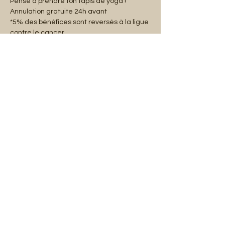
Pense à prendre ton tapis de yoga !
Annulation gratuite 24h avant
*5% des bénéfices sont reversés à la ligue 
contre le cancer.
Share this event
Mentions légales
Abonnez-vous à notre liste de diffusion :
E-mail
S'abonner