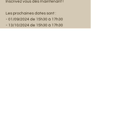
Inscrivez vous dès maintenant !
Les prochaines dates sont :
- 01/09/2024 de 15h30 à 17h30
- 13/10/2024 de 15h30 à 17h30
- 17/11/2024 de 15h30 à 17h30
- 15/12/2024 de 15h30 à 17h30
Share this event
Mentions légales
Abonnez-vous à notre liste de diffusion :
E-mail
S'abonner